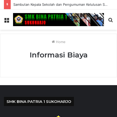
Sambutan Kepala Sekolah dan Pengumuman Kelulusan SMK Bina Patria 1 Sukoharjo Tahun Ajaran 2025/2026
Menu
S
fo
Home
Informasi Biaya
SMK BINA PATRIA 1 SUKOHARJO