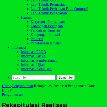
Lab. Teknik Otomotif
Lab. Teknik Permesinan
Lab. Teknik Perbaikan Bodi Otomotif
Lab. Teknik Pengelasan
Humas
Kerjasama Perusahaan
Lowongan Pekerjaan
Pendataan Tamatan
Kunjungan Industri
Prakerin
Penelusuran tamatan
Informasi
Informasi PPDB
Informasi Biaya
Informasi Pembelajaran
Informasi Ujian
Informasi Kelulusan
Search for
Home
/
Pengumuman
/
Rekapitulasi Realisasi Penggunaan Dana
BOSP
Pengumuman
Rekapitulasi Realisasi