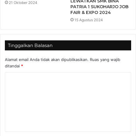
LEWATKAN SMK BINA
21 Oktober 2024
PATRIA 1 SUKOHARJO JOB
FAIR & EXPO 2024
15 Agustus 2024
Tinggalkan Balasan
Alamat email Anda tidak akan dipublikasikan.
Ruas yang wajib
ditandai
*
K
o
m
e
n
t
a