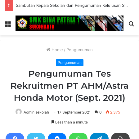
Sambutan Kepala Sekolah dan Pengumuman Kelulusan SMK Bina Patria 1 Sukoharjo Tahun Ajaran 2025/2026
Menu
S
fo
Home
/
Pengumuman
Pengumuman
Pengumuman Tes
Rekruitmen PT AHM/Astra
Honda Motor (Sept. 2021)
Admin sekolah
17 September 2021
0
2,375
Less than a minute