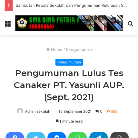
Sambutan Kepala Sekolah dan Pengumuman Kelulusan SMK Bina Patria 1 Sukoharjo Tahun Ajaran 2025/2026
Menu
S
fo
Home
/
Pengumuman
Pengumuman
Pengumuman Lulus Tes
Canaker PT. Yasunli AUP.
(Sept. 2021)
Admin sekolah
16 September 2021
0
598
1 minute read