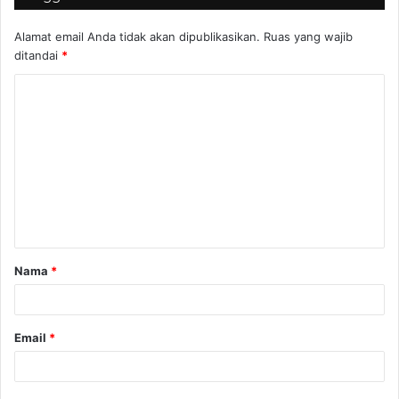
Alamat email Anda tidak akan dipublikasikan.
Ruas yang wajib
ditandai
*
K
o
m
e
n
t
a
Nama
*
r
*
Email
*