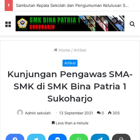
Sambutan Kepala Sekolah dan Pengumuman Kelulusan SMK Bina Patria 1 Sukoharjo Tahun Ajaran 2025/2026
Menu
S
fo
Home
/
Artikel
Artikel
Kunjungan Pengawas SMA-
SMK di SMK Bina Patria 1
Sukoharjo
Admin sekolah
13 September 2021
0
305
Less than a minute