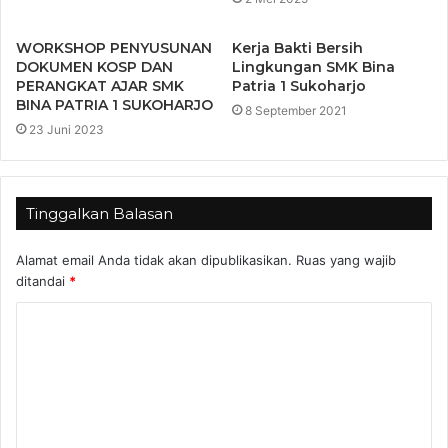
WORKSHOP PENYUSUNAN
Kerja Bakti Bersih
DOKUMEN KOSP DAN
Lingkungan SMK Bina
PERANGKAT AJAR SMK
Patria 1 Sukoharjo
BINA PATRIA 1 SUKOHARJO
8 September 2021
23 Juni 2023
Tinggalkan Balasan
Alamat email Anda tidak akan dipublikasikan.
Ruas yang wajib
ditandai
*
K
o
m
e
n