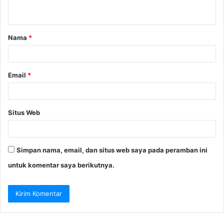
t
a
Nama
*
r
*
Email
*
Situs Web
Simpan nama, email, dan situs web saya pada peramban ini
untuk komentar saya berikutnya.