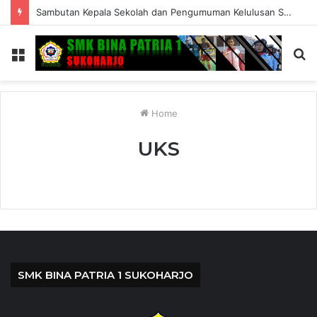
Sambutan Kepala Sekolah dan Pengumuman Kelulusan SMK Bina Patria 1 Sukoharjo Tahun Ajaran 2025/2026
Menu
S
fo
Home
UKS
SMK BINA PATRIA 1 SUKOHARJO