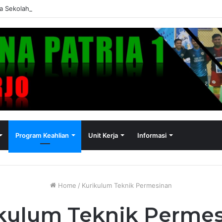
a Sekolah dan Pengumuman Kelulusan SMK Bina Patria 1 Sukoharjo Tah
Program Keahlian
Unit Kerja
Informasi
Home
/
Kurikulum Teknik Permesinan
kulum Teknik Perme