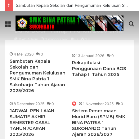
Sambutan Kepala Sekolah dan Pengumuman Kelulusan SMK Bina Patria 1 Sukoharjo Tahun Ajaran 2025/2026
Menu
S
Rekapitulasi Realisasi Penggunaan
Dana BOSP Tahap 1 Tahun 2026 SMK
fo
Bina Patria 1 Sukoharjo
Web Admin
3 minggu ago
0
38
4 Mei 2026
0
13 Januari 2026
0
Sambutan Kepala
Rekapitulasi
Sekolah dan
Penggunaan Dana BOS
Pengumuman Kelulusan
Tahap II Tahun 2025
SMK Bina Patria 1
Sukoharjo Tahun Ajaran
2025/2026
8 Desember 2025
0
1 November 2025
0
JADWAL PENILAIAN
Sistem Penerimaan
SUMATIF AKHIR
Murid Baru (SPMB) SMK
SEMESTER GASAL
BINA PATRIA 1
TAHUN AJARAN
SUKOHARJO Tahun
2025/2026
Ajaran 2026/2027