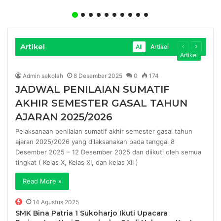
Artikel
All
Artikel
Previous
Next
Artikel
page
page
Admin sekolah
8 Desember 2025
0
174
JADWAL PENILAIAN SUMATIF
AKHIR SEMESTER GASAL TAHUN
AJARAN 2025/2026
Pelaksanaan penilaian sumatif akhir semester gasal tahun
ajaran 2025/2026 yang dilaksanakan pada tanggal 8
Desember 2025 – 12 Desember 2025 dan diikuti oleh semua
tingkat ( Kelas X, Kelas XI, dan kelas XII )
Read More »
14 Agustus 2025
SMK Bina Patria 1 Sukoharjo Ikuti Upacara