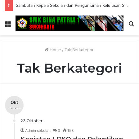
Sambutan Kepala Sekolah dan Pengumuman Kelulusan SMK Bina Patria 1 Sukoharjo Tahun Ajaran 2025/2026
Menu
S
fo
Home
/
Tak Berkategori
Tak Berkategori
Okt
- 2025 -
23 Oktober
Admin sekolah
0
153
Kegiatan LDKO dan Pelantikan