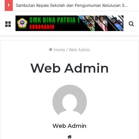
Sambutan Kepala Sekolah dan Pengumuman Kelulusan SMK Bina Patria 1 Sukoharjo Tahun Ajaran 2025/2026
Menu
S
fo
Home
/
Web Admin
Web Admin
Web Admin
W