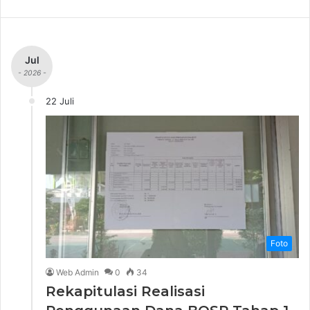
e
b
s
Jul
i
- 2026 -
t
e
22 Juli
Foto
Web Admin
0
34
Rekapitulasi Realisasi