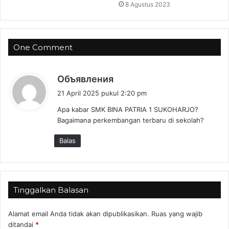
8 Agustus 2023
One Comment
b
Объявления
e
21 April 2025 pukul 2:20 pm
r
Apa kabar SMK BINA PATRIA 1 SUKOHARJO?
k
Bagaimana perkembangan terbaru di sekolah?
a
t
Balas
a
:
Tinggalkan Balasan
Alamat email Anda tidak akan dipublikasikan.
Ruas yang wajib
ditandai
*