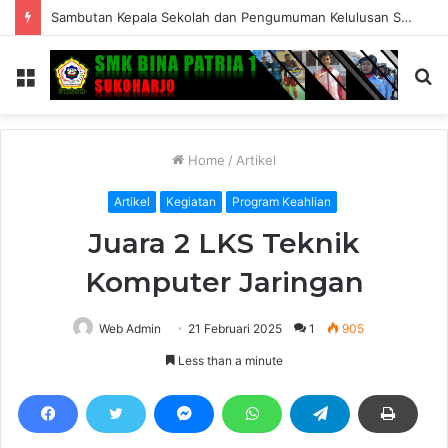
Sambutan Kepala Sekolah dan Pengumuman Kelulusan SMK Bina Patria 1 Sukoharjo Tahun Ajaran 2025/2026
Menu
S
fo
Home
/
Artikel
Artikel
Kegiatan
Program Keahlian
Juara 2 LKS Teknik
Komputer Jaringan
Web Admin
21 Februari 2025
1
905
Less than a minute