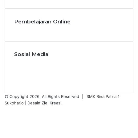
Pembelajaran Online
Sosial Media
Facebook
YouTube
Instagram
WhatsApp
© Copyright 2026, All Rights Reserved |
SMK Bina Patria 1
Sukoharjo
| Desain Ziel Kreasi.
Facebook
YouTube
Instagram
WhatsApp
Back