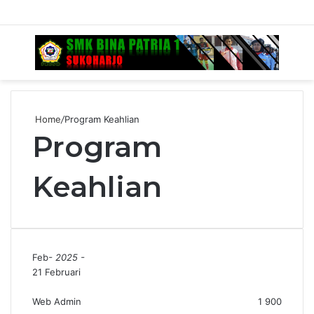
Menu
S
fo
Home
/
Program Keahlian
Program
Keahlian
Feb
- 2025 -
21 Februari
Web Admin
1
900