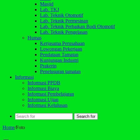
Masjid
Lab. TKJ
Lab. Teknik Otomotif
Lab. Teknik Permesinan
Lab. Teknik Perbaikan Bodi Otomotif
Lab. Teknik Pengelasan
Humas
Kerjasama Perusahaan
Lowongan Pekerjaan
Pendataan Tamatan
Kunjungan Industri
Prakerin
Penelusuran tamatan
Informasi
Informasi PPDB
Informasi Biaya
Informasi Pembelajaran
Informasi Ujian
Informasi Kelulusan
Search for
Home
/
Foto