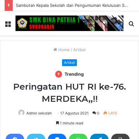
Sambutan Kepala Sekolah dan Pengumuman Kelulusan SMK Bina Patria 1 Sukoharjo Tahun Ajaran 2025/2026
Menu
S
fo
Home
/
Artikel
Artikel
Trending
Peringatan HUT RI ke-76.
MERDEKA,,!!
Admin sekolah
17 Agustus 2021
0
1,415
1 minute read