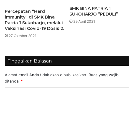
SMK BINA PATRIA 1
Percepatan “Herd
SUKOHARJO “PEDULI”
immunity” di SMK Bina
29 April 2021
Patria 1 Sukoharjo, melalui
Vaksinasi Covid-19 Dosis 2.
27 Oktober 2021
Tinggalkan Balasan
Alamat email Anda tidak akan dipublikasikan.
Ruas yang wajib
ditandai
*
K
o
m
e
n