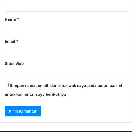
t
a
Nama
*
r
*
Email
*
Situs Web
Simpan nama, email, dan situs web saya pada peramban ini
untuk komentar saya berikutnya.