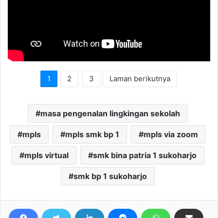
1
2
3
Laman berikutnya
masa pengenalan lingkingan sekolah
mpls
mpls smk bp 1
mpls via zoom
mpls virtual
smk bina patria 1 sukoharjo
smk bp 1 sukoharjo