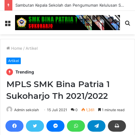
Sambutan Kepala Sekolah dan Pengumuman Kelulusan SMK Bina Patria 1 Sukoharjo Tahun Ajaran 2025/2026
Menu
S
fo
Home
/
Artikel
Artikel
Trending
MPLS SMK Bina Patria 1
Sukoharjo Th 2021/2022
Admin sekolah
15 Juli 2021
0
1,361
1 minute read