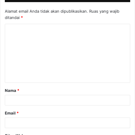
Alamat email Anda tidak akan dipublikasikan.
Ruas yang wajib
ditandai
*
K
o
m
e
n
t
a
Nama
*
r
*
Email
*