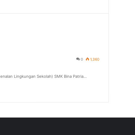
0
1,360
genalan Lingkungan Sekolah) SMK Bina Patria…