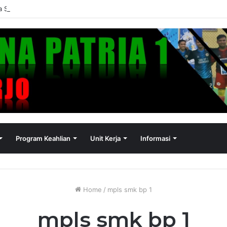
 Sekolah dan Pengumuman Kelulusan SMK Bina Patria 1 Sukoharjo Tah
Program Keahlian
Unit Kerja
Informasi
Home
/
mpls smk bp 1
mpls smk bp 1