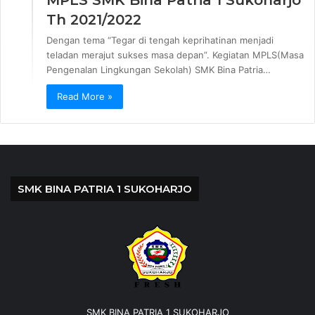
Th 2021/2022
Dengan tema “Tegar di tengah keprihatinan menjadi
teladan merajut sukses masa depan”. Kegiatan MPLS(Masa
Pengenalan Lingkungan Sekolah) SMK Bina Patria…
Read More »
SMK BINA PATRIA 1 SUKOHARJO
SMK BINA PATRIA 1 SUKOHARJO