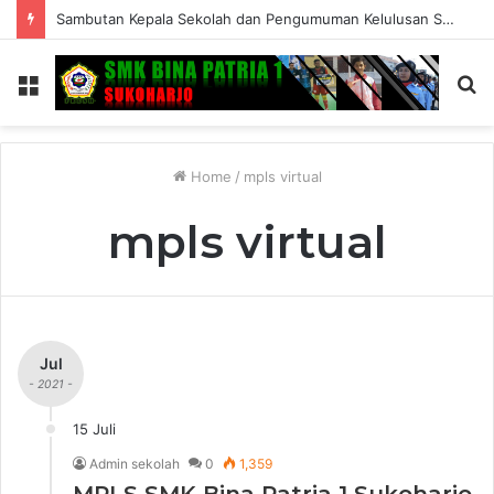
Sambutan Kepala Sekolah dan Pengumuman Kelulusan SMK Bina Patria 1 Sukoharjo Tahun Ajaran 2025/2026
Menu
S
fo
Home
/
mpls virtual
mpls virtual
Jul
- 2021 -
15 Juli
Admin sekolah
0
1,359
MPLS SMK Bina Patria 1 Sukoharjo