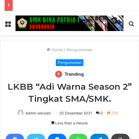
Menu
S
fo
Home
/
Pengumuman
Pengumuman
Trending
LKBB “Adi Warna Season 2”
Tingkat SMA/SMK.
Admin sekolah
20 Desember 2021
0
725
Less than a minute