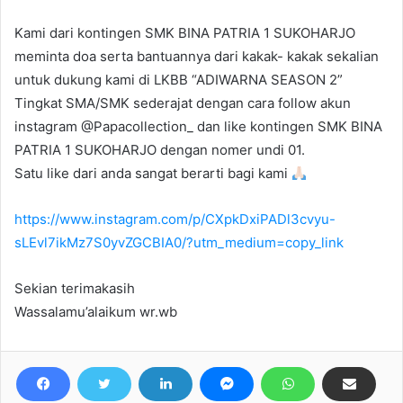
Kami dari kontingen SMK BINA PATRIA 1 SUKOHARJO
meminta doa serta bantuannya dari kakak- kakak sekalian
untuk dukung kami di LKBB “ADIWARNA SEASON 2”
Tingkat SMA/SMK sederajat dengan cara follow akun
instagram @Papacollection_ dan like kontingen SMK BINA
PATRIA 1 SUKOHARJO dengan nomer undi 01.
Satu like dari anda sangat berarti bagi kami
h
ttps://www.instagram.com/p/CXpkDxiPADl3cvyu-
sLEvl7ikMz7S0yvZGCBIA0/?utm_medium=copy_link
Sekian terimakasih
Wassalamu’alaikum wr.wb