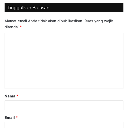
Tinggalkan Balasan
Alamat email Anda tidak akan dipublikasikan.
Ruas yang wajib
ditandai
*
K
o
m
e
n
t
a
Nama
*
r
*
Email
*