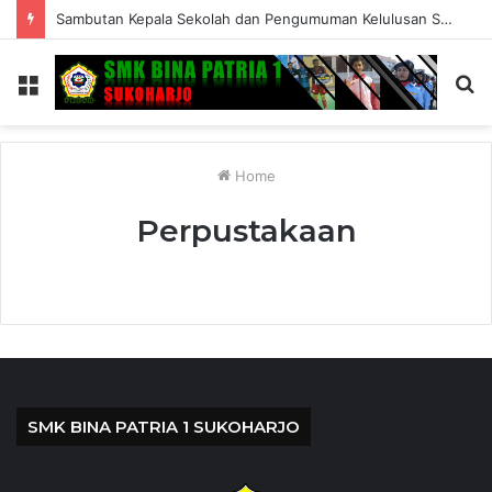
Sambutan Kepala Sekolah dan Pengumuman Kelulusan SMK Bina Patria 1 Sukoharjo Tahun Ajaran 2025/2026
Menu
S
fo
Home
Perpustakaan
SMK BINA PATRIA 1 SUKOHARJO