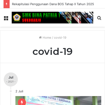
Rekapitulasi Penggunaan Dana BOS Tahap II Tahun 2025
Menu
S
fo
Home
/
covid-19
covid-19
Jul
- 2021 -
2 Juli