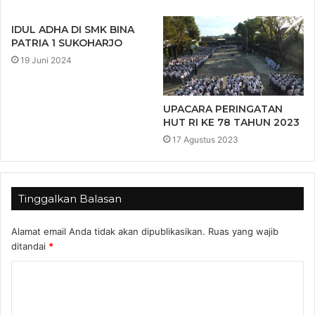
IDUL ADHA DI SMK BINA
PATRIA 1 SUKOHARJO
19 Juni 2024
UPACARA PERINGATAN
HUT RI KE 78 TAHUN 2023
17 Agustus 2023
Tinggalkan Balasan
Alamat email Anda tidak akan dipublikasikan.
Ruas yang wajib
ditandai
*
K
o
m