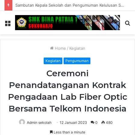
Rekapitulasi Penggunaan Dana BOS Tahap II Tahun 2025
Menu
S
fo
Home
/
Kegiatan
Kegiatan
Pengumuman
Ceremoni
Penandatanganan Kontrak
Pengadaan Lab Fiber Optic
Bersama Telkom Indonesia
Admin sekolah
12 Januari 2023
0
480
Less than a minute