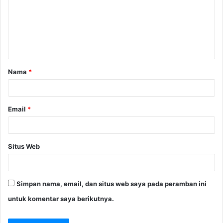
e
n
t
a
Nama
*
r
*
Email
*
Situs Web
Simpan nama, email, dan situs web saya pada peramban ini
untuk komentar saya berikutnya.