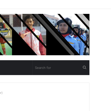
Search
for
r)