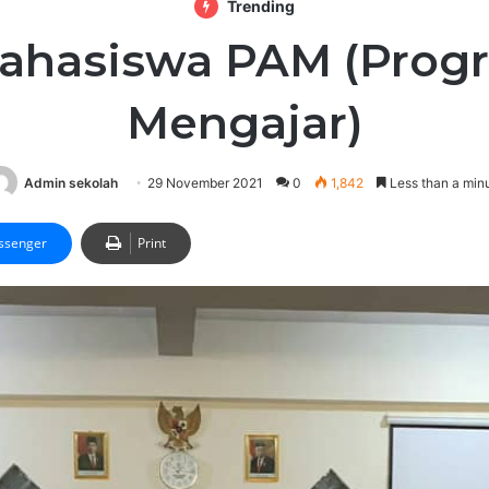
Trending
ahasiswa PAM (Progr
Mengajar)
Admin sekolah
29 November 2021
0
1,842
Less than a min
ssenger
Print