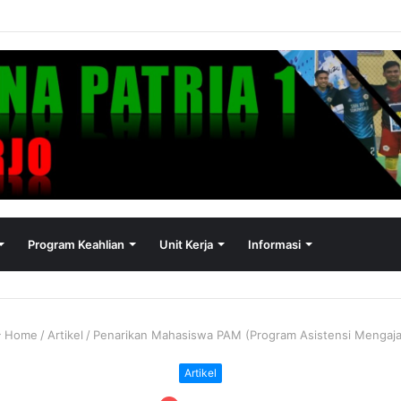
Program Keahlian
Unit Kerja
Informasi
Home
/
Artikel
/
Penarikan Mahasiswa PAM (Program Asistensi Mengaja
Artikel