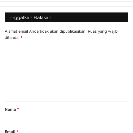
Tinggalkan Balasan
Alamat email Anda tidak akan dipublikasikan.
Ruas yang wajib
ditandai
*
K
o
m
e
n
t
a
Nama
*
r
*
Email
*