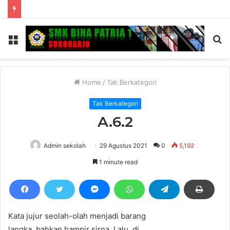
Menu
S
fo
Home
/
Tak Berkategori
Tak Berkategori
A.6.2
Admin sekolah
29 Agustus 2021
0
5,192
1 minute read
Kata jujur seolah-olah menjadi barang
langka, bahkan hampir sirna. Lalu, di