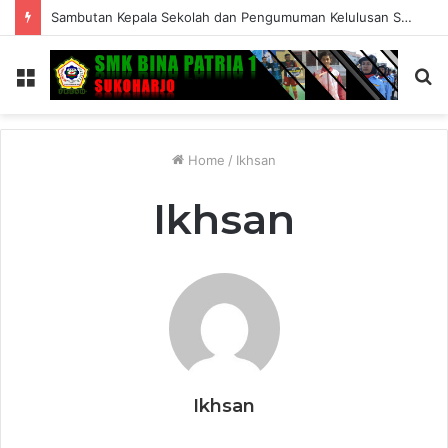
Sambutan Kepala Sekolah dan Pengumuman Kelulusan SMK Bina Patria 1 Sukoharjo Tahun Ajaran 2025/2026
Menu
S
fo
Home
/
Ikhsan
Ikhsan
Ikhsan