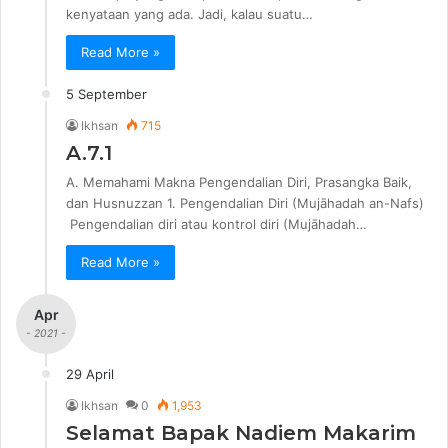
kenyataan yang ada. Jadi, kalau suatu…
Read More »
5 September
Ikhsan
715
A.7.1
A. Memahami Makna Pengendalian Diri, Prasangka Baik,
dan Husnuzzan 1. Pengendalian Diri (Mujāhadah an-Nafs)
Pengendalian diri atau kontrol diri (Mujāhadah…
Read More »
Apr
- 2021 -
29 April
Ikhsan
0
1,953
Selamat Bapak Nadiem Makarim