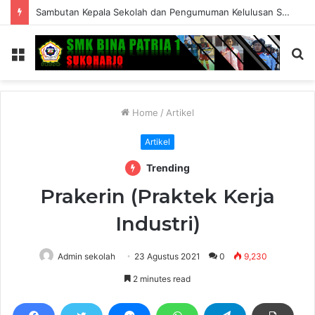
Sambutan Kepala Sekolah dan Pengumuman Kelulusan SMK Bina Patria 1 Sukoharjo Tahun Ajaran 2025/2026
Menu
S
fo
Home
/
Artikel
Artikel
Trending
Prakerin (Praktek Kerja
Industri)
Admin sekolah
23 Agustus 2021
0
9,230
2 minutes read