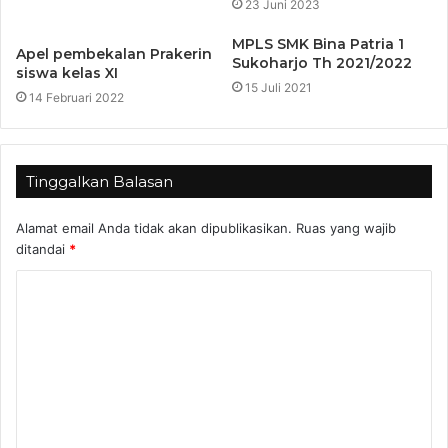
23 Juni 2023
MPLS SMK Bina Patria 1
Apel pembekalan Prakerin
Sukoharjo Th 2021/2022
siswa kelas XI
15 Juli 2021
14 Februari 2022
Tinggalkan Balasan
Alamat email Anda tidak akan dipublikasikan.
Ruas yang wajib
ditandai
*
K
o
m
e
n
t