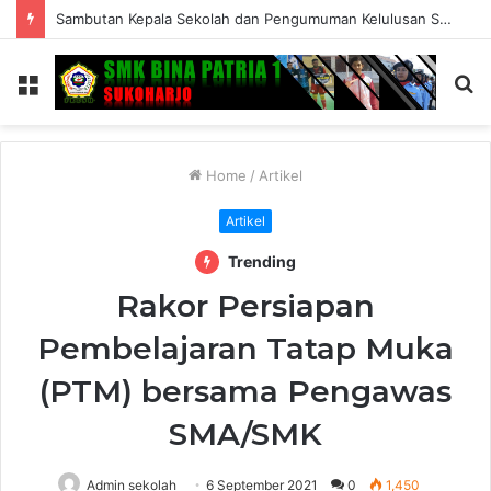
Sambutan Kepala Sekolah dan Pengumuman Kelulusan SMK Bina Patria 1 Sukoharjo Tahun Ajaran 2025/2026
Menu
S
fo
Home
/
Artikel
Artikel
Trending
Rakor Persiapan
Pembelajaran Tatap Muka
(PTM) bersama Pengawas
SMA/SMK
Admin sekolah
6 September 2021
0
1,450