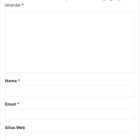
ditandai
*
K
o
m
e
n
t
a
Nama
*
r
*
Email
*
Situs Web