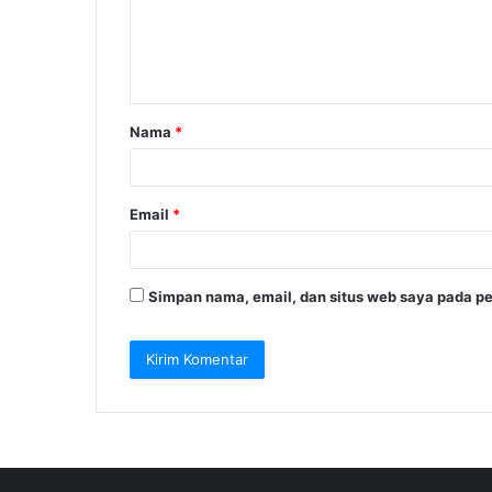
e
n
t
a
Nama
*
r
*
Email
*
Simpan nama, email, dan situs web saya pada pe