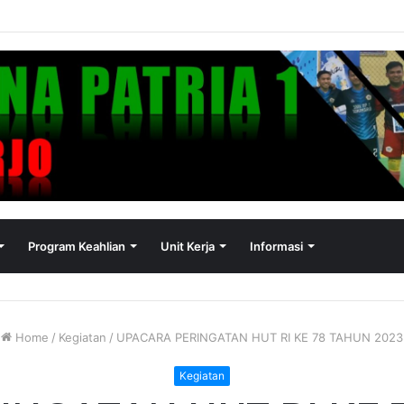
a Sekolah dan Pengumuman Kelulusan SMK Bina Patria 1 Sukoharjo Tah
Program Keahlian
Unit Kerja
Informasi
Home
/
Kegiatan
/
UPACARA PERINGATAN HUT RI KE 78 TAHUN 2023
Kegiatan