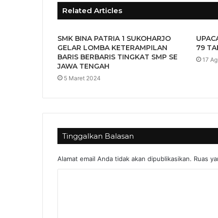
Related Articles
SMK BINA PATRIA 1 SUKOHARJO
UPACA
GELAR LOMBA KETERAMPILAN
79 TA
BARIS BERBARIS TINGKAT SMP SE
17 Ag
JAWA TENGAH
5 Maret 2024
Tinggalkan Balasan
Alamat email Anda tidak akan dipublikasikan.
Ruas ya
K
o
m