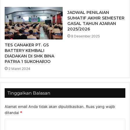
JADWAL PENILAIAN
SUMATIF AKHIR SEMESTER
GASAL TAHUN AJARAN
2025/2026
8 Desember 2025
TES CANAKER PT. GS
BATTERY KEMBALI
DIADAKAN DI SMK BINA
PATRIA 1 SUKOHARJO
2 Maret 2024
Tinggalkan Balasan
Alamat email Anda tidak akan dipublikasikan.
Ruas yang wajib
ditandai
*
K