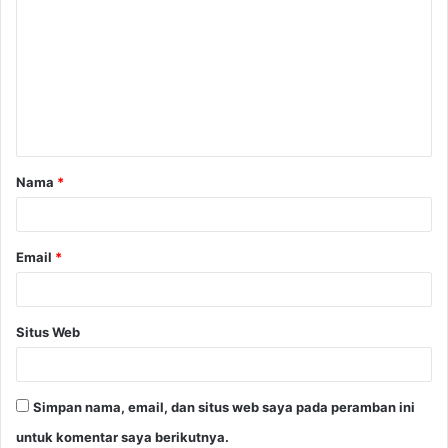
o
m
e
n
t
a
Nama
*
r
*
Email
*
Situs Web
Simpan nama, email, dan situs web saya pada peramban ini
untuk komentar saya berikutnya.