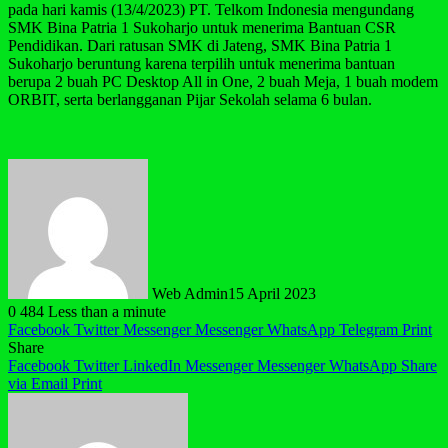
pada hari kamis (13/4/2023) PT. Telkom Indonesia mengundang
SMK Bina Patria 1 Sukoharjo untuk menerima Bantuan CSR
Pendidikan. Dari ratusan SMK di Jateng, SMK Bina Patria 1
Sukoharjo beruntung karena terpilih untuk menerima bantuan
berupa 2 buah PC Desktop All in One, 2 buah Meja, 1 buah modem
ORBIT, serta berlangganan Pijar Sekolah selama 6 bulan.
Web Admin
15 April 2023
0
484
Less than a minute
Facebook
Twitter
Messenger
Messenger
WhatsApp
Telegram
Print
Share
Facebook
Twitter
LinkedIn
Messenger
Messenger
WhatsApp
Share
via Email
Print