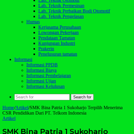
Lab. Teknik Otomotif
Lab. Teknik Permesinan
Lab. Teknik Perbaikan Bodi Otomotif
Lab. Teknik Pengelasan
Humas
Kerjasama Perusahaan
Lowongan Pekerjaan
Pendataan Tamatan
Kunjungan Industri
Prakerin
Penelusuran tamatan
Informasi
Informasi PPDB
Informasi Biaya
Informasi Pembelajaran
Informasi Ujian
Informasi Kelulusan
Search for
Home
/
Artikel
/
SMK Bina Patria 1 Sukoharjo Terpilih Menerima
CSR Pendidikan Dari PT. Telkom Indonesia
Artikel
SMK Bina Patria 1 Sukoharjo