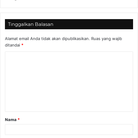
Tinggalkan Balasan
Alamat email Anda tidak akan dipublikasikan.
Ruas yang wajib
ditandai
*
K
o
m
e
n
t
a
Nama
*
r
*