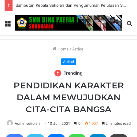
Sambutan Kepala Sekolah dan Pengumuman Kelulusan SMK Bina Patria 1 Sukoharjo Tahun Ajaran 2025/2026
Menu
S
fo
Home
/
Artikel
Artikel
Trending
PENDIDIKAN KARAKTER
DALAM MEWUJUDKAN
CITA-CITA BANGSA
Admin sekolah
10 Juni 2021
0
1,907
2 minutes read